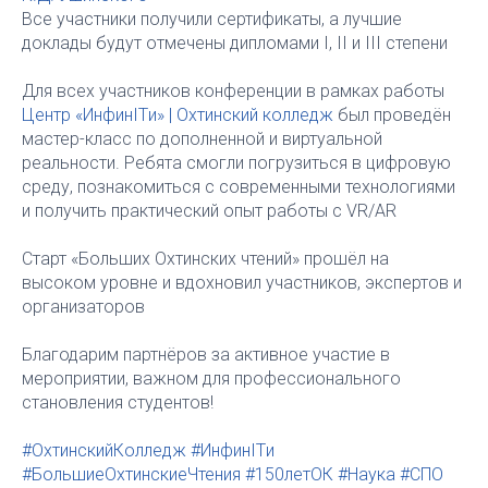
Все участники получили сертификаты, а лучшие
доклады будут отмечены дипломами I, II и III степени
Для всех участников конференции в рамках работы
Центр «ИнфинITи» | Охтинский колледж
был проведён
мастер-класс по дополненной и виртуальной
реальности. Ребята смогли погрузиться в цифровую
среду, познакомиться с современными технологиями
и получить практический опыт работы с VR/AR
Старт «Больших Охтинских чтений» прошёл на
высоком уровне и вдохновил участников, экспертов и
организаторов
Благодарим партнёров за активное участие в
мероприятии, важном для профессионального
становления студентов!
#ОхтинскийКолледж
#ИнфинITи
#БольшиеОхтинскиеЧтения
#150летОК
#Наука
#СПО